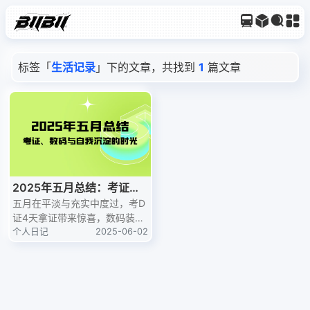
标签「
生活记录
」下的文章，共找到
1
篇文章
2025年五月总结：考证、
数码与自我沉淀的时光
五月在平淡与充实中度过，考D
证4天拿证带来惊喜，数码装备
更新提升生活效率，求职路上虽
个人日记
2025-06-02
焦虑却未放弃，利用AI生成 LO
GO，从阅读中领悟长期主义的
力量。这是五月的生活碎片，也
是自我沉淀的时光。