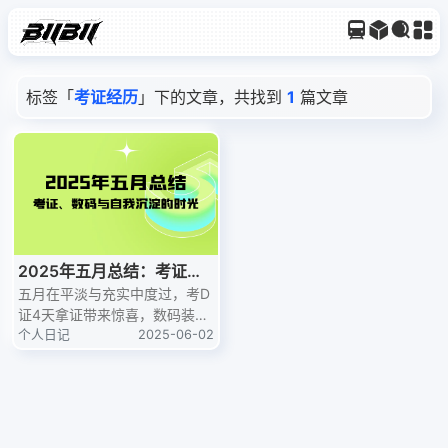
标签「
考证经历
」下的文章，共找到
1
篇文章
2025年五月总结：考证、
数码与自我沉淀的时光
五月在平淡与充实中度过，考D
证4天拿证带来惊喜，数码装备
更新提升生活效率，求职路上虽
个人日记
2025-06-02
焦虑却未放弃，利用AI生成 LO
GO，从阅读中领悟长期主义的
力量。这是五月的生活碎片，也
是自我沉淀的时光。