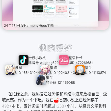
24年7月开发HarmonyHues主题
我的爱好
一枝小数根
星语社长
抖音号 wugeng520
UID 472261681
椿枫
卿礠
卿尘
UID 188431044
UID 102402143
UID 11113874
卿尘
特征码 121469088
在忙碌之余，我热爱通过阅读和网络冲浪来放松自己，汲
取灵感。作为一个书迷，我在
番茄小说上已经阅读了
492+本书，累计阅读时间超过1268+小时，从经典文学到科