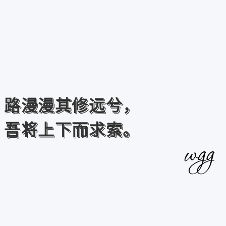
路漫漫其修远兮，
吾将上下而求索。