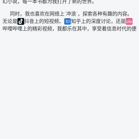
幻小说，每一本书都为我打开了新的世界。
同时，我也喜欢在网络上"冲浪"，探索各种有趣的内容。
无论是
抖音上的短视频、
知乎上的深度讨论，还是
哔哩哔哩上的精彩视频，我都乐在其中，享受着信息时代的便
利与乐趣。
游戏也是我生活中不可或缺的一部分。我热衷于《
原
神》、《
崩坏3：星穹铁道》、《
绝区零》和《
鸣
潮》等游戏，它们不仅让我在虚拟世界中体验冒险的刺激，还
让我结识了许多志同道合的朋友。
此外，我对编程和AI充满热情。我喜欢折腾代码，探索各
种编程语言和技术框架，并尝试将AI技术应用于实际项目中。
我相信，通过不断学习和实践，我能够在这个领域取得更大的
成就。
我的经历