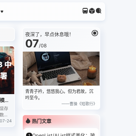
夜深了，早点休息哦！
07
/
08
青青子衿，悠悠我心。但为君故，沉
吟至今。
话模型
——曹操《短歌行》
 显存
参数微
热门文章
INT8
07-24
博主本机
OpenList/AList样式美化：玻
1