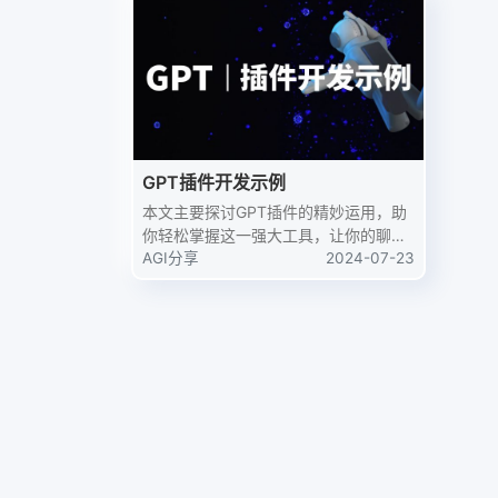
提升
GPT插件开发示例
本文主要探讨GPT插件的精妙运用，助
你轻松掌握这一强大工具，让你的聊天
体验更上一层楼。一、运行原理首先我
AGI分享
2024-07-23
们在客户端发起一个聊天会话，比如询
问GPT：“今天贵阳的天气怎么样？”，
同时为了使用我们自己的插