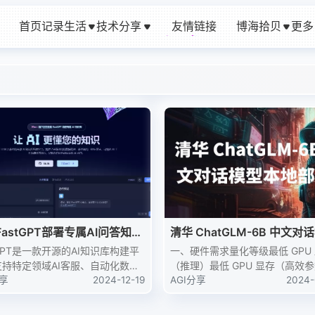
首页
记录生活
技术分享
友情链接
博海拾贝
更多
友情链接
astGPT部署专属AI问答知识
清华 ChatGLM-6B 中文对
本地部署
tGPT是一款开源的AI知识库构建平
一、硬件需求量化等级最低 GPU
支持特定领域AI客服、自动化数据
（推理）最低 GPU 显存（高效
理、可视化工作流编排等功能。通
分享
2024-12-19
调）FP16（无量化）13 GB14 GB
AGI分享
2024-
stGPT，企业可以轻松构建专属AI
8 GB9 GBINT46 GB7 GB二、
和知识库，实现智能化客户服务，
配置：显卡：4060T