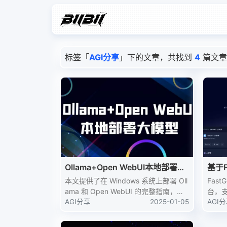
标签「
AGI分享
」下的文章，共找到
4
篇文章
Ollama+Open WebUI本地部署大
基于F
模型
库
本文提供了在 Windows 系统上部署 Oll
Fas
ama 和 Open WebUI 的完整指南，帮
台，
助用户轻松运行本地大模型。通过详细
AGI分享
2025-01-05
预处
AGI
的步骤和注意事项，即使是初学者也能
过Fa
快速上手，享受离线 AI 的便利。
客服