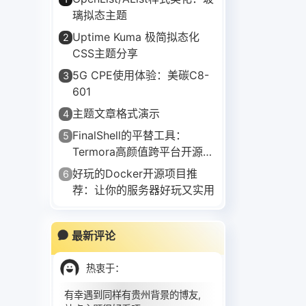
璃拟态主题
Uptime Kuma 极简拟态化
2
CSS主题分享
5G CPE使用体验：美碳C8-
3
601
主题文章格式演示
4
FinalShell的平替工具：
5
Termora高颜值跨平台开源
SSH客户端
好玩的Docker开源项目推
6
荐：让你的服务器好玩又实用
最新评论
热衷于
：
有幸遇到同样有贵州背景的博友,