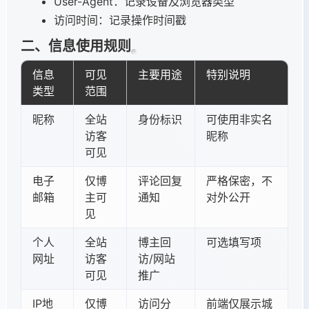
User-Agent：记录设备及浏览器类型
访问时间：记录操作时间戳
二、信息使用规则
信息
可见
主要用途
特别说明
类型
范围
昵称
全站
身份标识
可使用非实名
访客
昵称
可见
电子
仅博
评论回复
严格保密，不
邮箱
主可
通知
对外公开
见
个人
全站
博主回
可选填写项
网址
访客
访/网站
可见
推广
IP地
仅博
访问分
前端仅展示城