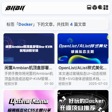
标签「
Docker
」下的文章，共找到
4
篇文章
闲置Armbian机顶盒部署O
OpenList/AList样式美化：
ne-KVM实现远程管理
手把手教你将闲置的Armbian机
玻璃拟态主题
本文通过玻璃拟态UI+动态视频
顶盒改造成远程IP-KVM管理设
背景+SVG液体滤镜技术栈，为
备，核心是利用USB OTG模拟
经验分享
01-30
OpenList/AList带来沉浸式视觉
经验分享
2025-07-03
键鼠并通过采集卡捕获视频。文
体验。支持暗色模式、响应式布
章重点解决了OTG使能问题，
局及深度自定义，包含移动端/
并提供了详细的Docker Compo
桌面端双适配方案。
se部署配置，实现浏览器即可
远程控制目标主机。