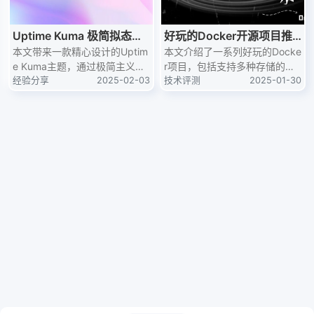
Uptime Kuma 极简拟态化
好玩的Docker开源项目推
CSS主题分享
本文带来一款精心设计的Uptim
荐：让你的服务器好玩又实
本文介绍了一系列好玩的Docke
e Kuma主题，通过极简主义设
r项目，包括支持多种存储的文
用
计语言重构视觉层级，让服务器
经验分享
2025-02-03
件列表程序AList、隐私优先的
技术评测
2025-01-30
状态监控成为赏心悦目的数字仪
思源笔记、定时任务管理平台青
表盘！零基础五分钟即可完成部
龙面板等。这些项目不仅功能强
署，立即提升你的运维体验~
大，而且易于部署和使用，将为
您的技术生活带来全新的体验。