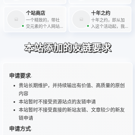
RSS 聚合网站。
个站商店
十年之约
一个精致的，带社
十年之约，即从加
交元素的个人网站
入这个活动起，我
发布平台，博客收
们的博客十年不关
录网站
闭，保持更新和活
本站添加的友链要求
力！
申请要求
贵站长期维护，并持续输出有价值、高质量的原创
内容
本站暂时不接受资源站点的友链申请
本站暂时不接受直接的新站友链、文章较少的新友
链申请
申请方式