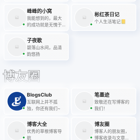
峰峰的小窝
彬红茶日记
我能想到的，最大
个人生活笔记📒
的成功就是无愧于
自己的心。
子夜歌
碧落山水间，品清
韵悠扬
博友圈
BlogsClub
笔墨迹
互联网上并不孤
致敬还在写博客的
独，你还有我们~
我们！
博客大全
博友圈
优秀的草根博客导
博客人的朋友圈，
航
博客收录与文章