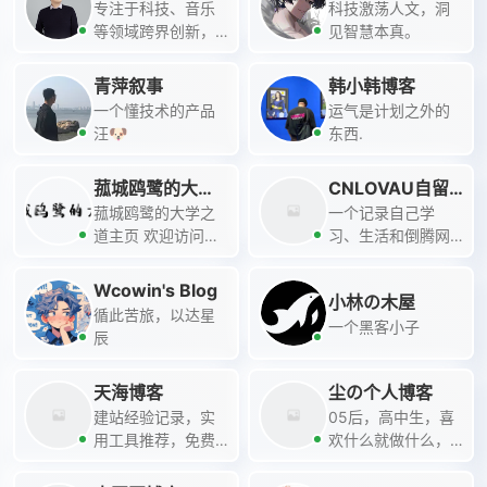
专注于科技、音乐
科技激荡人文，洞
等领域跨界创新，
见智慧本真。
分享经验与见解
青萍叙事
韩小韩博客
一个懂技术的产品
运气是计划之外的
汪🐶
东西.
菰城鸥鹭的大学
CNLOVAU自留
之道
菰城鸥鹭的大学之
地
一个记录自己学
道主页 欢迎访问！
习、生活和倒腾网
菰城鸥鹭的大学之
站的个人博客，期
道，一个无偿提供
待在这里和你遇见~
Wcowin's Blog
小林の木屋
课堂笔记及学习技
循此苦旅，以达星
一个黑客小子
巧的网站。本站点
辰
仅供学习参考，非
商业用途，感谢大
天海博客
尘の个人博客
家的关注与支持 ヽ
建站经验记录，实
05后，高中生，喜
(<em>￣▽￣
用工具推荐，免费
欢什么就做什么，
</em>)ノ
资源分享。
内容偏技术向和保
姆级，希望能对你