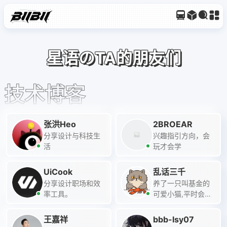
星语のTA的朋友们
技术博客
张洪Heo
2BROEAR
分享设计与科技生
兴趣指引方向，会
活
玩才会学
UiCook
乱话三千
分享设计职场和效
养了一只叫基金的
率工具。
可爱小猫,平时会写
点技术向的东西,有
点做饭的小爱好
王嘉祥
bbb-lsy07