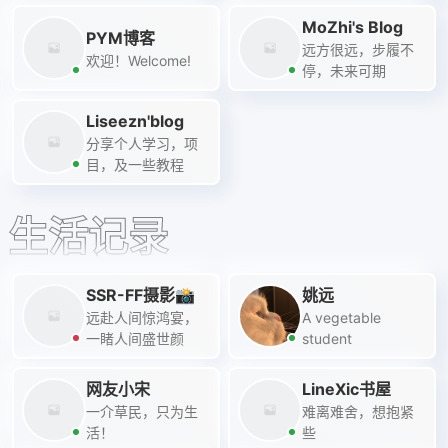
MoZhi's Blog
PYM博客
远方很远，步履不
欢迎！Welcome!
停，未来可期
Liseezn'blog
分享个人学习，项
目，及一些教程
生活记录
SSR-FF摄影📸
姚远
远赴人间惊鸿宴，
A vegetable
一睹人间盛世颜
student
网友小宋
LineXic书屋
一介草民，只为生
难离难舍，想抱紧
活！
些