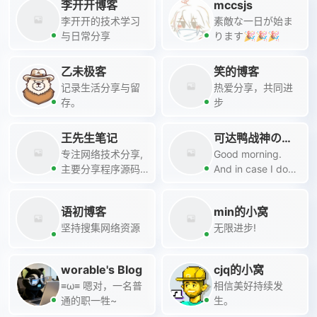
李开开博客
mccsjs
有用QwQ
李开开的技术学习
素敵な一日が始ま
与日常分享
ります🎉🎉🎉
乙未极客
笑的博客
记录生活分享与留
热爱分享，共同进
存。
步
王先生笔记
可达鸭战神の博
专注网络技术分享,
客
Good morning.
主要分享程序源码,
And in case I don't
软件分享,php开发,
see ya, good
前端开发,生活娱乐,
afternoon good
语初博客
min的小窝
网站建设等各类教
evening and good
坚持搜集网络资源
无限进步!
程,致力创造一个高
night.
质量分享平台.
worable's Blog
cjq的小窝
≡ω≡ 嗯对，一名普
相信美好持续发
通的职一牲~
生。