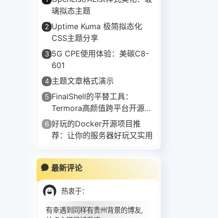
璃拟态主题
Uptime Kuma 极简拟态化
2
CSS主题分享
5G CPE使用体验：美碳C8-
3
601
主题文章格式演示
4
FinalShell的平替工具：
5
Termora高颜值跨平台开源
SSH客户端
好玩的Docker开源项目推
6
荐：让你的服务器好玩又实用
最新评论
热衷于
：
有幸遇到同样有贵州背景的博友,