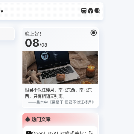
晚上好！
08
/
08
恨君不似江楼月，南北东西，南北东
西，只有相随无别离。
——吕本中《采桑子·恨君不似江楼月》
热门文章
OpenList/AList样式美化：玻
1