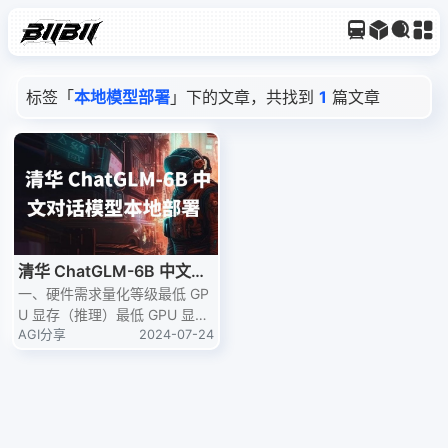
标签「
本地模型部署
」下的文章，共找到
1
篇文章
清华 ChatGLM-6B 中文对
话模型本地部署
一、硬件需求量化等级最低 GP
U 显存（推理）最低 GPU 显存
（高效参数微调）FP16（无量
AGI分享
2024-07-24
化）13 GB14 GBINT88 GB9 G
BINT46 GB7 GB二、博主本机
配置：显卡：4060T