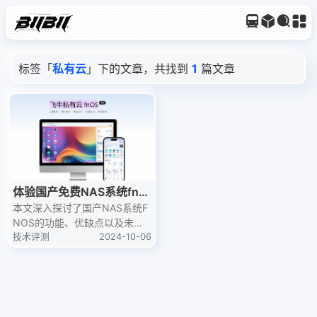
标签「
私有云
」下的文章，共找到
1
篇文章
体验国产免费NAS系统fnO
S
本文深入探讨了国产NAS系统F
NOS的功能、优缺点以及未来
的发展方向。通过实际使用体
技术评测
2024-10-06
验，分析了FNOS在易用性、兼
容性、视频播放等方面的优势，
同时也指出了其在可靠性、可优
化性和安全性方面的不足。最
后，从技术和商业角度提出了对