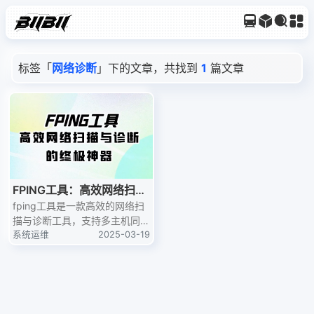
标签「
网络诊断
」下的文章，共找到
1
篇文章
FPING工具：高效网络扫描
与诊断的终极神器
fping工具是一款高效的网络扫
描与诊断工具，支持多主机同时
ping，提供实时的扫描结果和
系统运维
2025-03-19
详细的统计信息。本文全面解析
了fping工具的各项功能和使用
方法，是网络管理和网络诊断爱
好者的实用指南。