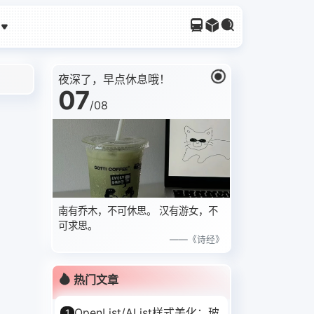
夜深了，早点休息哦！
07
/
08
南有乔木，不可休思。 汉有游女，不
可求思。
——《诗经》
热门文章
OpenList/AList样式美化：玻
1