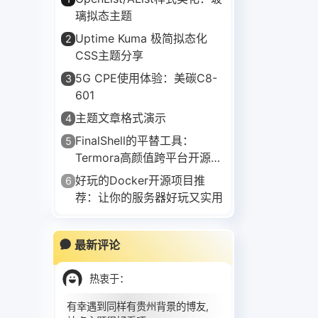
璃拟态主题
Uptime Kuma 极简拟态化
2
CSS主题分享
5G CPE使用体验：美碳C8-
3
601
主题文章格式演示
4
FinalShell的平替工具：
5
Termora高颜值跨平台开源
SSH客户端
好玩的Docker开源项目推
6
荐：让你的服务器好玩又实用
最新评论
热衷于
：
有幸遇到同样有贵州背景的博友,