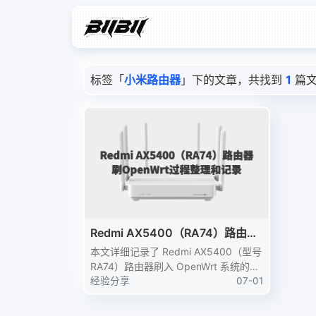
标签「
小米路由器
」下的文章，共找到
1
篇
Redmi AX5400（RA74）路由器
刷OpenWrt过程整理和记录
本文详细记录了 Redmi AX5400（型号
RA74）路由器刷入 OpenWrt 系统的完
整过程。从确认路由器版本、下载 XMi
经验分享
07-01
R-Patcher 工具和固件，到开启 SSH、
固化 SSH、修改 root 密码，再到刷入 i