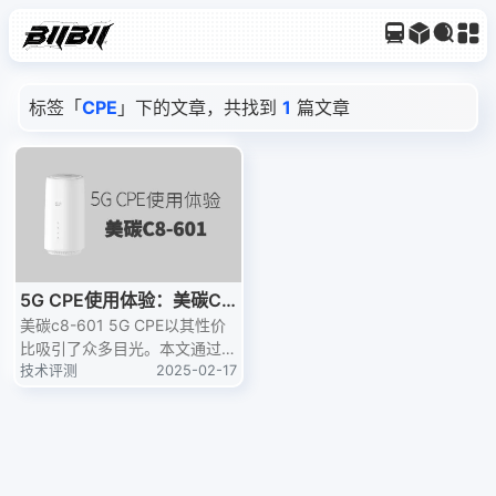
标签「
CPE
」下的文章，共找到
1
篇文章
5G CPE使用体验：美碳C8
-601
美碳c8-601 5G CPE以其性价
比吸引了众多目光。本文通过速
率测试、游戏延迟体验及资费分
技术评测
2025-02-17
析，全面评测了这款设备的表
现。虽然宣传速度与实际体验有
所差距，但对于特定人群来说，
它依然是一个值得考虑的选择。