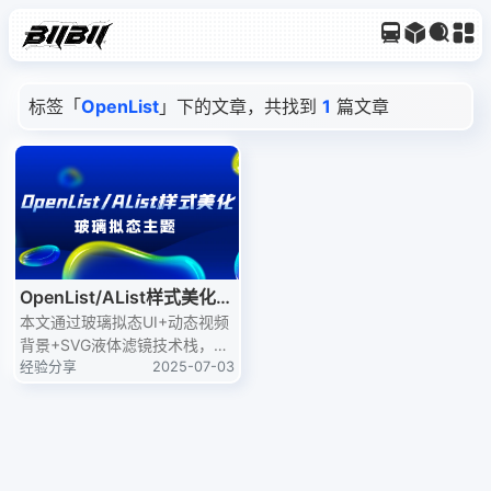
标签「
OpenList
」下的文章，共找到
1
篇文章
OpenList/AList样式美化：
玻璃拟态主题
本文通过玻璃拟态UI+动态视频
背景+SVG液体滤镜技术栈，为
OpenList/AList带来沉浸式视觉
经验分享
2025-07-03
体验。支持暗色模式、响应式布
局及深度自定义，包含移动端/
桌面端双适配方案。