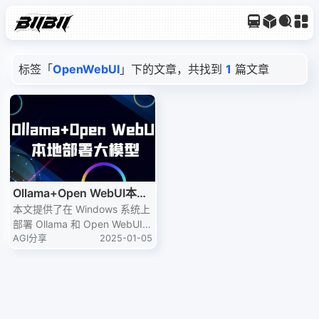
标签「
OpenWebUI
」下的文章，共找到
1
篇文章
Ollama+Open WebUI本地
部署大模型
本文提供了在 Windows 系统上
部署 Ollama 和 Open WebUI
的完整指南，帮助用户轻松运行
AGI分享
2025-01-05
本地大模型。通过详细的步骤和
注意事项，即使是初学者也能快
速上手，享受离线 AI 的便利。