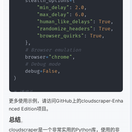
    stealth_options
=
{
"min_delay"
:
2.0
,
"max_delay"
:
6.0
,
"human_like_delays"
:
True
,
"randomize_headers"
:
True
,
"browser_quirks"
:
True
,
}
,
# Browser emulation
    browser
=
"chrome"
,
# Debug mode
    debug
=
False
,
)
# 请求头
headers 
=
{
更多使用示例，请访问GitHub上的cloudscraper-Enha
'User-Agent'
:
'Mozilla/5.0 (Windows 
nced Edition项目。
'Accept'
:
'text/html,application/xht
总结
'Accept-Language'
:
'en-US,en;q=0.5'
,
'Connection'
:
'keep-alive'
cloudscraper是一个非常实用的Python库，使用的非