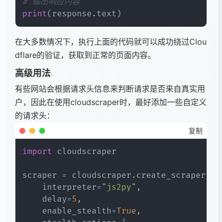
# 输出响应内容
print
(
response
.
text
)
在大多数情况下，执行上面的代码就可以成功绕过Clou
dflare的验证，获取到正常的页面内容。
高级用法
有些网站会根据请求头信息来判断请求是否来自真实用
户，因此在使用cloudscraper时，最好添加一些自定义
的请求头：
复制
import
 cloudscraper

scraper 
=
 cloudscraper
.
create_scraper
(
    interpreter
=
"js2py"
,
    delay
=
5
,
    enable_stealth
=
True
,