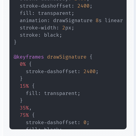
stroke-dashoffset
:
2400
;
fill
:
transparent
;
animation
:
 drawSignature 
8
s
 linear inf
stroke-width
:
2
px
;
stroke
:
black
;
}
@keyframes
 drawSignature
{
0%
{
stroke-dashoffset
:
2400
;
}
15%
{
fill
:
transparent
;
}
35%
,
  75%
{
stroke-dashoffset
:
0
;
fill
:
black
;