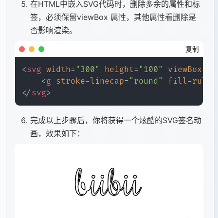
}
在HTML中嵌入SVG代码时，删除多余的属性和标
90%
,
签，必须保留viewBox 属性，其他属性看删除是
  to
{
否影响渲染。
stroke-dashoffset
:
2400
;
fill
:
transparent
;
复制
}
<
svg
width
=
"
300
"
height
=
"
100
"
viewBox
=
"
-
}
<
g
stroke-linecap
=
"
round
"
fill-rule
=
</
svg
>
完成以上步骤后，你将获得一个炫酷的SVG签名动
画，效果如下：