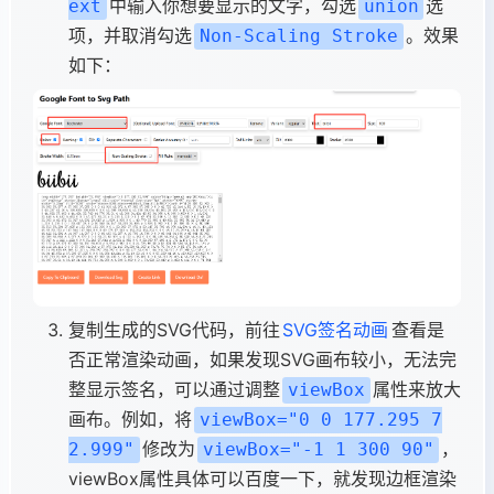
中输入你想要显示的文字，勾选
选
ext
union
项，并取消勾选
。效果
Non-Scaling Stroke
如下：
复制生成的SVG代码，前往
SVG签名动画
查看是
否正常渲染动画，如果发现SVG画布较小，无法完
整显示签名，可以通过调整
属性来放大
viewBox
画布。例如，将
viewBox="0 0 177.295 7
修改为
，
2.999"
viewBox="-1 1 300 90"
viewBox属性具体可以百度一下，就发现边框渲染