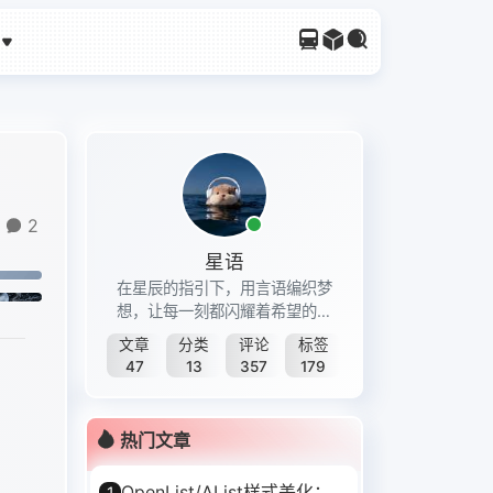
2
星语
在星辰的指引下，用言语编织梦
想，让每一刻都闪耀着希望的光
芒。
文章
分类
评论
标签
47
13
357
179
热门文章
OpenList/AList样式美化：
1