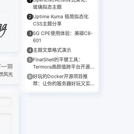
玻璃拟态主题
Uptime Kuma 极简拟态化
2
CSS主题分享
5G CPE使用体验：美碳C8-
3
601
主题文章格式演示
4
FinalShell的平替工具：
5
下一篇
Termora高颜值跨平台开源
SSH客户端
然风光
好玩的Docker开源项目推
6
荐：让你的服务器好玩又实
用