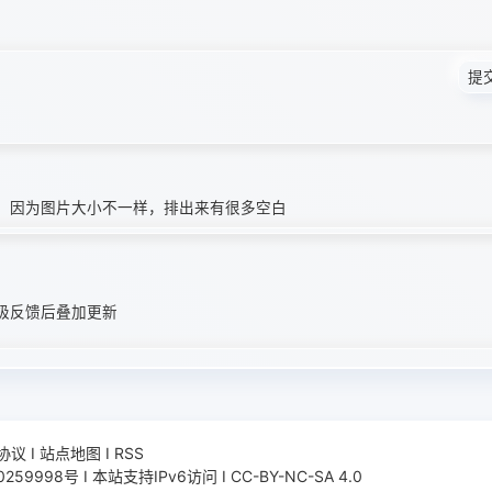
提
列，因为图片大小不一样，排出来有很多空白
极反馈后叠加更新
协议
Ι
站点地图
Ι
RSS
0259998号
Ι
本站支持IPv6访问
Ι
CC-BY-NC-SA 4.0